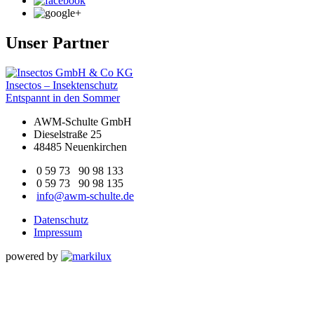
Unser Partner
Beitragsnavigation
Insectos – Insektenschutz
Entspannt in den Sommer
AWM-Schulte GmbH
Dieselstraße 25
48485 Neuenkirchen
0 59 73 90 98 133
0 59 73 90 98 135
info@awm-schulte.de
Datenschutz
Impressum
powered by