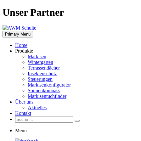
Skip
Unser Partner
to
content
Primary Menu
Home
Produkte
Markisen
Wintergärten
Terrassendächer
Insektenschutz
Steuerungen
Markisenkonfigurator
Sonnenkompass
Markisentuchfinder
Über uns
Aktuelles
Kontakt
Suche:
Suche
Menü