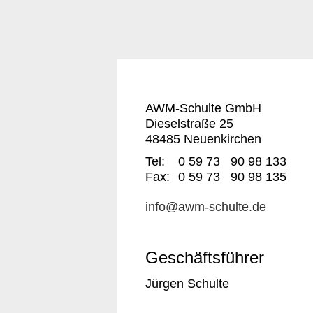
Skip
to
content
AWM-Schulte GmbH
Dieselstraße 25
48485 Neuenkirchen
Tel:
0 59 73 90 98 133
Fax:
0 59 73 90 98 135
info@awm-schulte.de
Geschäftsführer
Jürgen Schulte